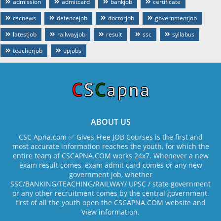
admission
admitcard
bankjob
certificate
cscnews
defencejob
doctorjob
governmentjob
latestjob
railwayjob
result
ssc
syllabus
teacherjob
upjobs
ABOUT US
CSC Apna.com ✅ Gives Free JOB Courses is the first and
most accurate information reaches the youth, for which the
entire team of CSCAPNA.COM works 24x7. Whenever a new
exam result comes, exam admit card comes or any new
government job, whether
SSC/BANKING/TEACHING/RAILWAY/ UPSC / state government
or any other recruitment comes by the central government,
first of all the youth open the CSCAPNA.COM website and
View information.