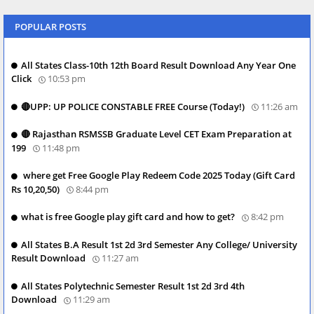
POPULAR POSTS
All States Class-10th 12th Board Result Download Any Year One
Click
10:53 pm
🔴UPP: UP POLICE CONSTABLE FREE Course (Today!)
11:26 am
🔴 Rajasthan RSMSSB Graduate Level CET Exam Preparation at
199
11:48 pm
where get Free Google Play Redeem Code 2025 Today (Gift Card
Rs 10,20,50)
8:44 pm
what is free Google play gift card and how to get?
8:42 pm
All States B.A Result 1st 2d 3rd Semester Any College/ University
Result Download
11:27 am
All States Polytechnic Semester Result 1st 2d 3rd 4th
Download
11:29 am