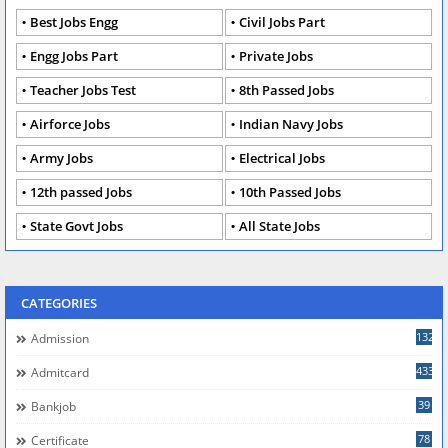
Best Jobs Engg
Civil Jobs Part
Engg Jobs Part
Private Jobs
Teacher Jobs Test
8th Passed Jobs
Airforce Jobs
Indian Navy Jobs
Army Jobs
Electrical Jobs
12th passed Jobs
10th Passed Jobs
State Govt Jobs
All State Jobs
CATEGORIES
132
Admission
433
Admitcard
39
Bankjob
78
Certificate