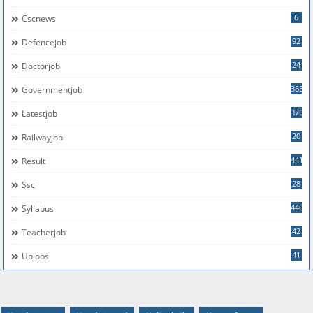
6
Cscnews
92
Defencejob
24
Doctorjob
365
Governmentjob
376
Latestjob
20
Railwayjob
441
Result
28
Ssc
440
Syllabus
42
Teacherjob
41
Upjobs