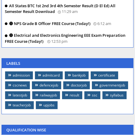
All States BTC 1st 2nd 3rd 4th Semester Result (D El Ed) All
Semester Result Download
11:29 am
🔴 NPS Grade B Officer FREE Course (Today!)
6:12 am
🔴 Electrical and Electronics Engineering EEE Exam Preparation
FREE Course (Today!)
12:53 pm
LABELS
admission
admitcard
bankjob
certificate
cscnews
defencejob
doctorjob
governmentjob
latestjob
railwayjob
result
ssc
syllabus
teacherjob
upjobs
QUALIFICATION WISE