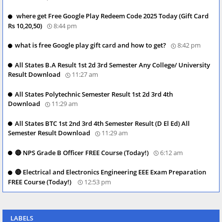
where get Free Google Play Redeem Code 2025 Today (Gift Card
Rs 10,20,50)
8:44 pm
what is free Google play gift card and how to get?
8:42 pm
All States B.A Result 1st 2d 3rd Semester Any College/ University
Result Download
11:27 am
All States Polytechnic Semester Result 1st 2d 3rd 4th
Download
11:29 am
All States BTC 1st 2nd 3rd 4th Semester Result (D El Ed) All
Semester Result Download
11:29 am
🔴 NPS Grade B Officer FREE Course (Today!)
6:12 am
🔴 Electrical and Electronics Engineering EEE Exam Preparation
FREE Course (Today!)
12:53 pm
LABELS