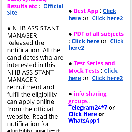
:
Results etc
Official
●
:
Best App
Click
Site
or
here
Click here2
●
NHB ASSISTANT
●
PDF of all subjects
MANAGER
:
or
Click here
Click
Released the
here2
notification. All the
candidates who are
●
Test Series and
interested in this
:
Mock Tests
Click
NHB ASSISTANT
or
here
Click here2
MANAGER
recruitment and
●
info sharing
fulfil the eligibility
:
groups
can apply online
Telegram24*7
or
from the official
Click Here
or
website. Read the
WhatsApp1
notification for
eligibility, age limit,