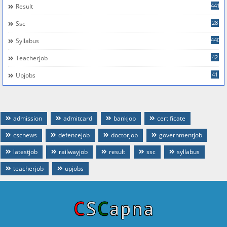
441
Result
28
Ssc
440
Syllabus
42
Teacherjob
41
Upjobs
admission
admitcard
bankjob
certificate
cscnews
defencejob
doctorjob
governmentjob
latestjob
railwayjob
result
ssc
syllabus
teacherjob
upjobs