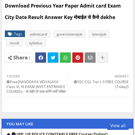
Download Previous Year Paper Admit card Exam
City Date Result Answer Key मोबाईल से कैसे dekhe
Tags
admitcard
governmentjob
latestjob
result
syllabus
OLDER
NEWER
🔴Free{NAVODAYA VIDYALAYA
🔴SSC CGL Tier I, II FREE COURSE
Class VI, IX EXAM JNVST ENTRANCE
(Today!)
COURSE}✅ से पढ़ेंगे तो पास करेंगे भर्ती परीक्षा
YOU MAY LIKE
View all
🔴UPP: UP POLICE CONSTABLE FREE Course (Today!)