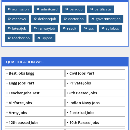
admission
admitcard
bankjob
certificate
cscnews
defencejob
doctorjob
governmentjob
latestjob
railwayjob
result
ssc
syllabus
teacherjob
upjobs
QUALIFICATION WISE
Best Jobs Engg
Civil Jobs Part
Engg Jobs Part
Private Jobs
Teacher Jobs Test
8th Passed Jobs
Airforce Jobs
Indian Navy Jobs
Army Jobs
Electrical Jobs
12th passed Jobs
10th Passed Jobs