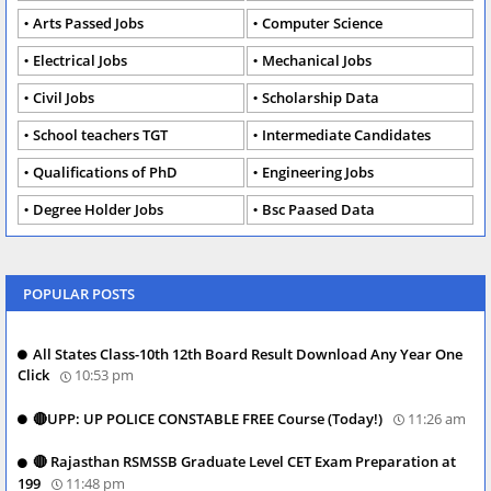
Arts Passed Jobs
Computer Science
Electrical Jobs
Mechanical Jobs
Civil Jobs
Scholarship Data
School teachers TGT
Intermediate Candidates
Qualifications of PhD
Engineering Jobs
Degree Holder Jobs
Bsc Paased Data
POPULAR POSTS
All States Class-10th 12th Board Result Download Any Year One
Click
10:53 pm
🔴UPP: UP POLICE CONSTABLE FREE Course (Today!)
11:26 am
🔴 Rajasthan RSMSSB Graduate Level CET Exam Preparation at
199
11:48 pm