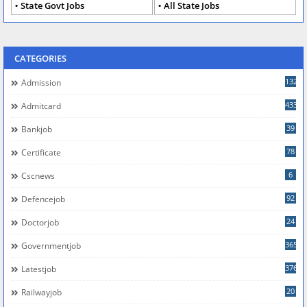
State Govt Jobs
All State Jobs
CATEGORIES
132
Admission
433
Admitcard
39
Bankjob
78
Certificate
6
Cscnews
92
Defencejob
24
Doctorjob
365
Governmentjob
376
Latestjob
20
Railwayjob