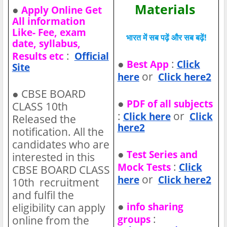
Materials
●
Apply Online Get
All information
Like- Fee, exam
भारत में सब पढ़ें और सब बढ़ें!
date, syllabus,
:
Results etc
Official
●
:
Best App
Click
Site
or
here
Click here2
●
CBSE BOARD
●
PDF of all subjects
CLASS 10th
:
or
Click here
Click
Released the
here2
notification. All the
candidates who are
●
Test Series and
interested in this
:
Mock Tests
Click
CBSE BOARD CLASS
or
here
Click here2
10th recruitment
and fulfil the
●
info sharing
eligibility can apply
:
groups
online from the