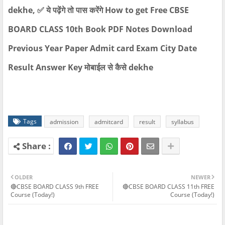
dekhe, ✅ ये पढ़ेंगे तो पास करेंगे How to get Free CBSE
BOARD CLASS 10th Book PDF Notes Download
Previous Year Paper Admit card Exam City Date
Result Answer Key मोबाईल से कैसे dekhe
Tags
admission
admitcard
result
syllabus
OLDER
NEWER
🔴CBSE BOARD CLASS 9th FREE
🔴CBSE BOARD CLASS 11th FREE
Course (Today!)
Course (Today!)