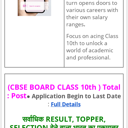
turn opens doors to
various careers with
their own salary
ranges
.
Focus on acing Class
10th to unlock a
world of academic
and professional.
(CBSE BOARD CLASS 10th ) Total
: Post
● Application Begin to Last Date
:
Full Details
सर्वाधिक RESULT, TOPPER,
SELECTION देने वाला भारत का एकमात्र