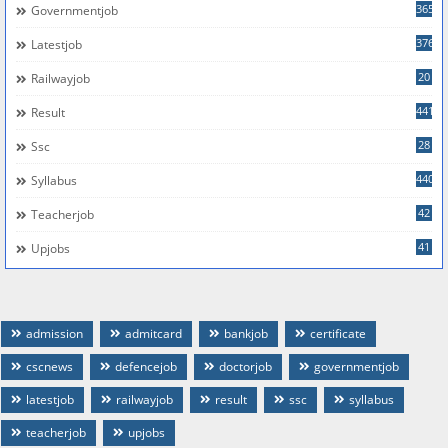
365
Governmentjob
376
Latestjob
20
Railwayjob
441
Result
28
Ssc
440
Syllabus
42
Teacherjob
41
Upjobs
admission
admitcard
bankjob
certificate
cscnews
defencejob
doctorjob
governmentjob
latestjob
railwayjob
result
ssc
syllabus
teacherjob
upjobs