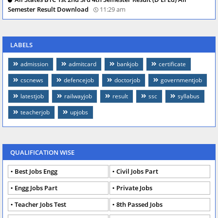
Semester Result Download
11:29 am
LABELS
admission
admitcard
bankjob
certificate
cscnews
defencejob
doctorjob
governmentjob
latestjob
railwayjob
result
ssc
syllabus
teacherjob
upjobs
QUALIFICATION WISE
Best Jobs Engg
Civil Jobs Part
Engg Jobs Part
Private Jobs
Teacher Jobs Test
8th Passed Jobs