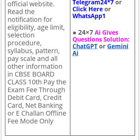
Telegram24*7
or
official website.
Click Here
or
Read the
WhatsApp1
notification for
eligibility, age limit,
● 24×7
Ai Gives
selection
Questions Solution:
procedure,
ChatGPT
or
Gemini
syllabus, pattern,
Ai
pay scale and all
other information
in CBSE BOARD
CLASS 10th
Pay the
Exam Fee Through
Debit Card, Credit
Card, Net Banking
or E Challan Offline
Fee Mode Only