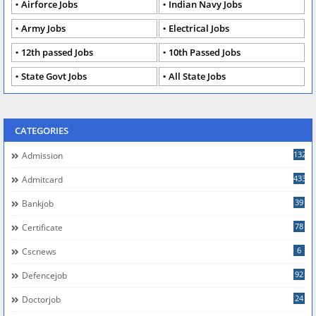
Airforce Jobs
Indian Navy Jobs
Army Jobs
Electrical Jobs
12th passed Jobs
10th Passed Jobs
State Govt Jobs
All State Jobs
CATEGORIES
132
Admission
433
Admitcard
39
Bankjob
78
Certificate
6
Cscnews
92
Defencejob
24
Doctorjob