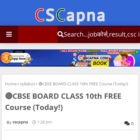
Search...jobकोर्स,result,csc info
Home
syllabus
🔴CBSE BOARD CLASS 10th FREE Course (Today!)
🔴CBSE BOARD CLASS 10th FREE
Course (Today!)
cscapna
1:28 pm
0