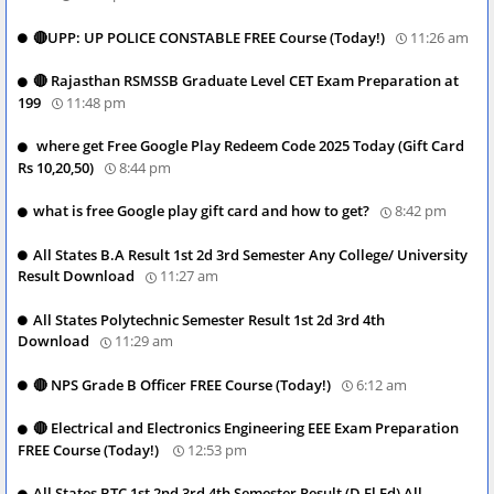
🔴UPP: UP POLICE CONSTABLE FREE Course (Today!)
11:26 am
🔴 Rajasthan RSMSSB Graduate Level CET Exam Preparation at
199
11:48 pm
where get Free Google Play Redeem Code 2025 Today (Gift Card
Rs 10,20,50)
8:44 pm
what is free Google play gift card and how to get?
8:42 pm
All States B.A Result 1st 2d 3rd Semester Any College/ University
Result Download
11:27 am
All States Polytechnic Semester Result 1st 2d 3rd 4th
Download
11:29 am
🔴 NPS Grade B Officer FREE Course (Today!)
6:12 am
🔴 Electrical and Electronics Engineering EEE Exam Preparation
FREE Course (Today!)
12:53 pm
All States BTC 1st 2nd 3rd 4th Semester Result (D El Ed) All