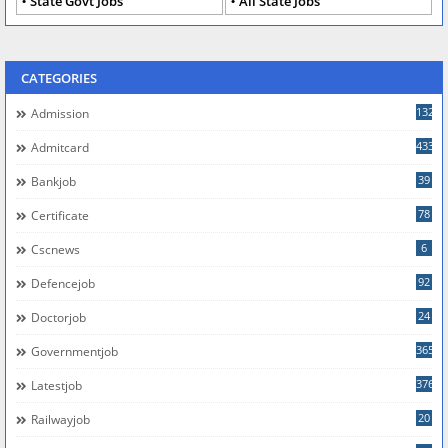
State Govt Jobs
All State Jobs
CATEGORIES
132
Admission
433
Admitcard
39
Bankjob
78
Certificate
6
Cscnews
92
Defencejob
24
Doctorjob
365
Governmentjob
376
Latestjob
20
Railwayjob