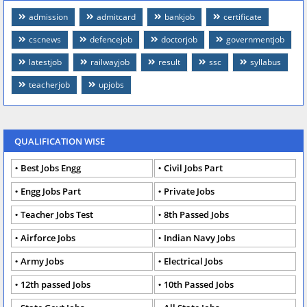
admission
admitcard
bankjob
certificate
cscnews
defencejob
doctorjob
governmentjob
latestjob
railwayjob
result
ssc
syllabus
teacherjob
upjobs
QUALIFICATION WISE
Best Jobs Engg
Civil Jobs Part
Engg Jobs Part
Private Jobs
Teacher Jobs Test
8th Passed Jobs
Airforce Jobs
Indian Navy Jobs
Army Jobs
Electrical Jobs
12th passed Jobs
10th Passed Jobs