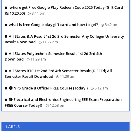
where get Free Google Play Redeem Code 2025 Today (Gift Card
Rs 10,20,50)
8:44 pm
what is free Google play gift card and how to get?
8:42 pm
All States B.A Result 1st 2d 3rd Semester Any College/ University
Result Download
11:27 am
All States Polytechnic Semester Result 1st 2d 3rd 4th
Download
11:29 am
All States BTC 1st 2nd 3rd 4th Semester Result (D El Ed) All
Semester Result Download
11:29 am
🔴 NPS Grade B Officer FREE Course (Today!)
6:12 am
🔴 Electrical and Electronics Engineering EEE Exam Preparation
FREE Course (Today!)
12:53 pm
LABELS