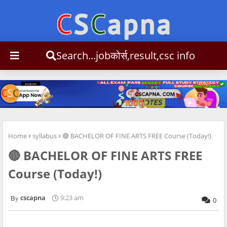
Search...jobकोर्स,result,csc inf
Home
syllabus
🔴 BACHELOR OF FINE ARTS FREE Course (Today!)
🔴 BACHELOR OF FINE ARTS FREE
Course (Today!)
cscapna
9:23 am
0