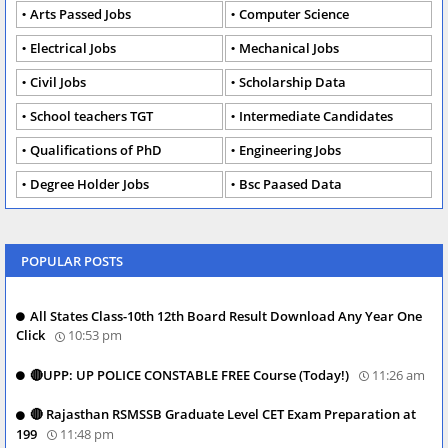
Arts Passed Jobs
Computer Science
Electrical Jobs
Mechanical Jobs
Civil Jobs
Scholarship Data
School teachers TGT
Intermediate Candidates
Qualifications of PhD
Engineering Jobs
Degree Holder Jobs
Bsc Paased Data
POPULAR POSTS
All States Class-10th 12th Board Result Download Any Year One
Click
10:53 pm
🔴UPP: UP POLICE CONSTABLE FREE Course (Today!)
11:26 am
🔴 Rajasthan RSMSSB Graduate Level CET Exam Preparation at
199
11:48 pm