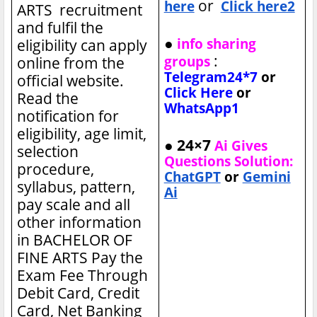
or
here
Click here2
ARTS recruitment
and fulfil the
●
info sharing
eligibility can apply
:
groups
online from the
Telegram24*7
or
official website.
Click Here
or
Read the
WhatsApp1
notification for
eligibility, age limit,
● 24×7
Ai Gives
selection
Questions Solution:
procedure,
ChatGPT
or
Gemini
syllabus, pattern,
Ai
pay scale and all
other information
in BACHELOR OF
FINE ARTS
Pay the
Exam Fee Through
Debit Card, Credit
Card, Net Banking