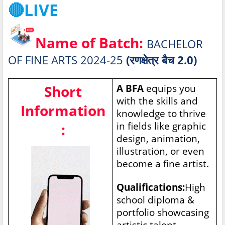
🔴LIVE
Name of Batch:
BACHELOR
OF FINE ARTS 2024-25
(रणक्षेत्र बैच 2.0)
Short
A BFA
equips you
with the skills and
Information
knowledge to thrive
in fields like graphic
:
design, animation,
illustration, or even
become a fine artist.
Qualifications:
High
school diploma &
portfolio showcasing
artistic talent
.