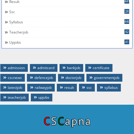
441
Result
28
Ssc
440
Syllabus
42
Teacherjob
41
Upjobs
admission
admitcard
bankjob
certificate
cscnews
defencejob
doctorjob
governmentjob
latestjob
railwayjob
result
ssc
syllabus
teacherjob
upjobs