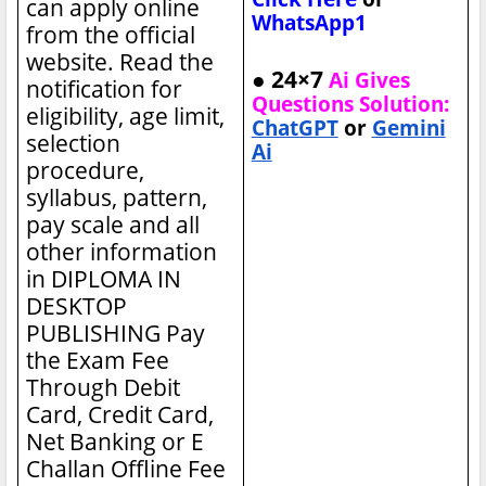
can apply online
WhatsApp1
from the official
website. Read the
● 24×7
Ai Gives
notification for
Questions Solution:
eligibility, age limit,
ChatGPT
or
Gemini
selection
Ai
procedure,
syllabus, pattern,
pay scale and all
other information
in DIPLOMA IN
DESKTOP
PUBLISHING
Pay
the Exam Fee
Through Debit
Card, Credit Card,
Net Banking or E
Challan Offline Fee