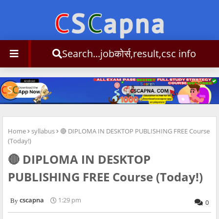
Search...jobकोर्स,result,csc inf
Home
syllabus
🔴 DIPLOMA IN DESKTOP PUBLISHING FREE Course
(Today!)
🔴 DIPLOMA IN DESKTOP
PUBLISHING FREE Course (Today!)
cscapna
1:29 pm
0