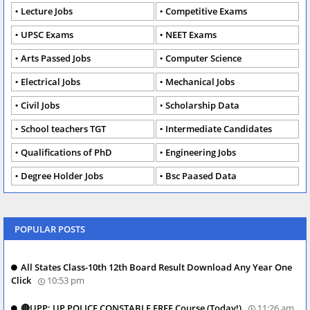
Lecture Jobs
Competitive Exams
UPSC Exams
NEET Exams
Arts Passed Jobs
Computer Science
Electrical Jobs
Mechanical Jobs
Civil Jobs
Scholarship Data
School teachers TGT
Intermediate Candidates
Qualifications of PhD
Engineering Jobs
Degree Holder Jobs
Bsc Paased Data
POPULAR POSTS
All States Class-10th 12th Board Result Download Any Year One
Click
10:53 pm
🔴UPP: UP POLICE CONSTABLE FREE Course (Today!)
11:26 am