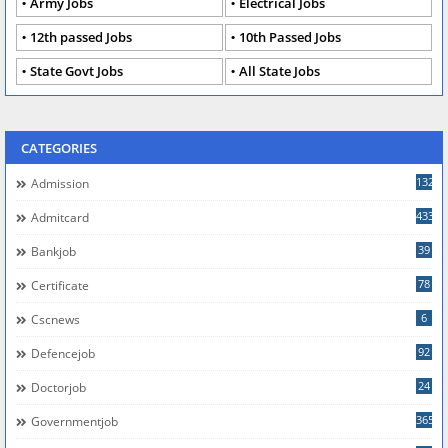
Army Jobs
Electrical Jobs
12th passed Jobs
10th Passed Jobs
State Govt Jobs
All State Jobs
CATEGORIES
132
Admission
433
Admitcard
39
Bankjob
78
Certificate
6
Cscnews
92
Defencejob
24
Doctorjob
365
Governmentjob