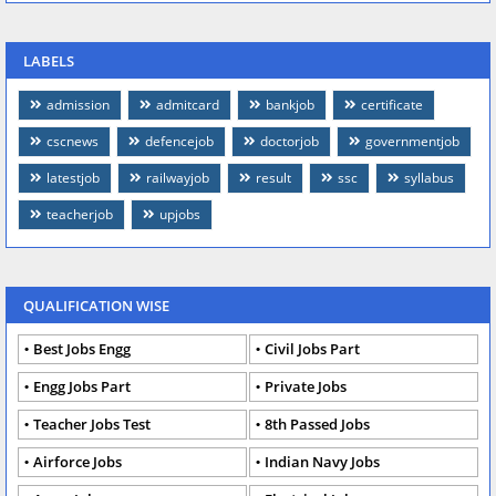
LABELS
admission
admitcard
bankjob
certificate
cscnews
defencejob
doctorjob
governmentjob
latestjob
railwayjob
result
ssc
syllabus
teacherjob
upjobs
QUALIFICATION WISE
Best Jobs Engg
Civil Jobs Part
Engg Jobs Part
Private Jobs
Teacher Jobs Test
8th Passed Jobs
Airforce Jobs
Indian Navy Jobs