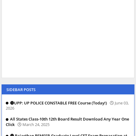
SIDEBAR POSTS
🔴UPP: UP POLICE CONSTABLE FREE Course (Today!)
June 03,
2026
All States Class-10th 12th Board Result Download Any Year One
Click
March 24, 2025
🔴 Rajasthan RSMSSB Graduate Level CET Exam Preparation at