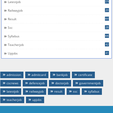
376
Latestjob
20
Railwayjob
441
Result
28
Ssc
440
Syllabus
42
Teacherjob
41
Upjobs
admission
admitcard
bankjob
certificate
cscnews
defencejob
doctorjob
governmentjob
latestjob
railwayjob
result
ssc
syllabus
teacherjob
upjobs