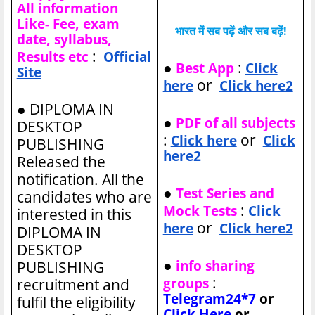
All information
Like- Fee, exam
भारत में सब पढ़ें और सब बढ़ें!
date, syllabus,
:
Results etc
Official
●
:
Best App
Click
Site
or
here
Click here2
●
DIPLOMA IN
●
PDF of all subjects
DESKTOP
:
or
Click here
Click
PUBLISHING
here2
Released the
notification. All the
●
Test Series and
candidates who are
:
Mock Tests
Click
interested in this
or
here
Click here2
DIPLOMA IN
DESKTOP
●
info sharing
PUBLISHING
:
groups
recruitment and
Telegram24*7
or
fulfil the eligibility
Click Here
or