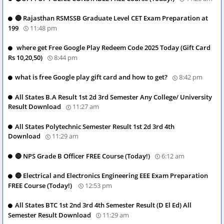
🔴 Rajasthan RSMSSB Graduate Level CET Exam Preparation at
199
11:48 pm
where get Free Google Play Redeem Code 2025 Today (Gift Card
Rs 10,20,50)
8:44 pm
what is free Google play gift card and how to get?
8:42 pm
All States B.A Result 1st 2d 3rd Semester Any College/ University
Result Download
11:27 am
All States Polytechnic Semester Result 1st 2d 3rd 4th
Download
11:29 am
🔴 NPS Grade B Officer FREE Course (Today!)
6:12 am
🔴 Electrical and Electronics Engineering EEE Exam Preparation
FREE Course (Today!)
12:53 pm
All States BTC 1st 2nd 3rd 4th Semester Result (D El Ed) All
Semester Result Download
11:29 am