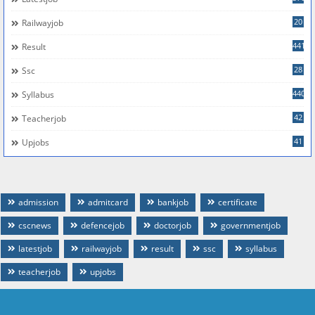
20
Railwayjob
441
Result
28
Ssc
440
Syllabus
42
Teacherjob
41
Upjobs
admission
admitcard
bankjob
certificate
cscnews
defencejob
doctorjob
governmentjob
latestjob
railwayjob
result
ssc
syllabus
teacherjob
upjobs