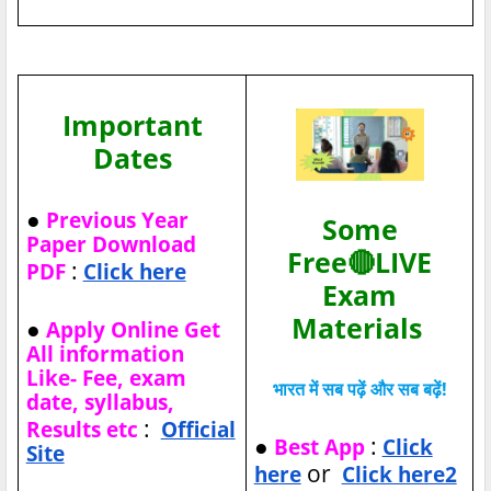
Important
Dates
●
Previous Year
Some
Paper Download
Free🔴LIVE
:
PDF
Click here
Exam
Materials
●
Apply Online Get
All information
Like- Fee, exam
भारत में सब पढ़ें और सब बढ़ें!
date, syllabus,
:
Results etc
Official
●
:
Best App
Click
Site
or
here
Click here2