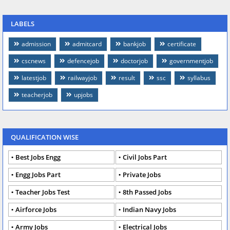
LABELS
admission
admitcard
bankjob
certificate
cscnews
defencejob
doctorjob
governmentjob
latestjob
railwayjob
result
ssc
syllabus
teacherjob
upjobs
QUALIFICATION WISE
Best Jobs Engg
Civil Jobs Part
Engg Jobs Part
Private Jobs
Teacher Jobs Test
8th Passed Jobs
Airforce Jobs
Indian Navy Jobs
Army Jobs
Electrical Jobs