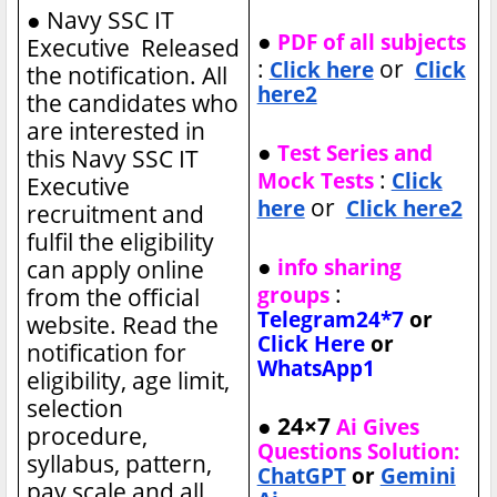
●
Navy SSC IT
●
PDF of all subjects
Executive Released
:
or
Click here
Click
the notification. All
here2
the candidates who
are interested in
●
Test Series and
this Navy SSC IT
:
Mock Tests
Click
Executive
or
here
Click here2
recruitment and
fulfil the eligibility
●
info sharing
can apply online
:
groups
from the official
Telegram24*7
or
website. Read the
Click Here
or
notification for
WhatsApp1
eligibility, age limit,
selection
● 24×7
Ai Gives
procedure,
Questions Solution:
syllabus, pattern,
ChatGPT
or
Gemini
pay scale and all