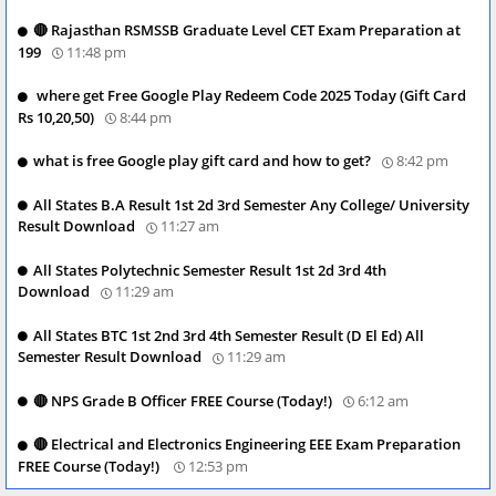
🔴 Rajasthan RSMSSB Graduate Level CET Exam Preparation at
199
11:48 pm
where get Free Google Play Redeem Code 2025 Today (Gift Card
Rs 10,20,50)
8:44 pm
what is free Google play gift card and how to get?
8:42 pm
All States B.A Result 1st 2d 3rd Semester Any College/ University
Result Download
11:27 am
All States Polytechnic Semester Result 1st 2d 3rd 4th
Download
11:29 am
All States BTC 1st 2nd 3rd 4th Semester Result (D El Ed) All
Semester Result Download
11:29 am
🔴 NPS Grade B Officer FREE Course (Today!)
6:12 am
🔴 Electrical and Electronics Engineering EEE Exam Preparation
FREE Course (Today!)
12:53 pm