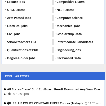
Lecture Jobs
Competitive Exams
UPSC Exams
NEET Exams
Arts Passed Jobs
Computer Science
Electrical Jobs
Mechanical Jobs
Civil Jobs
Scholarship Data
School teachers TGT
Intermediate Candidates
Qualifications of PhD
Engineering Jobs
Degree Holder Jobs
Bsc Paased Data
POPULAR POSTS
All States Class-10th 12th Board Result Download Any Year One
Click
10:53 pm
🔴UPP: UP POLICE CONSTABLE FREE Course (Today!)
11:26 am