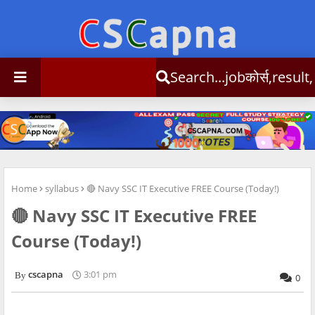
Search...jobकोर्स,result,csc info
Home
syllabus
🔴 Navy SSC IT Executive FREE Course (Today!)
🔴 Navy SSC IT Executive FREE
Course (Today!)
cscapna
3:01 pm
0