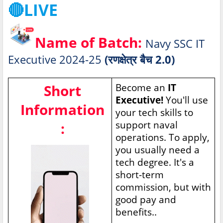
🔴LIVE
Name of Batch:
Navy SSC IT
Executive 2024-25
(रणक्षेत्र बैच 2.0)
Short
Become an
IT
Executive!
You'll use
Information
your tech skills to
support naval
:
operations. To apply,
you usually need a
tech degree. It's a
short-term
commission, but with
good pay and
benefits..