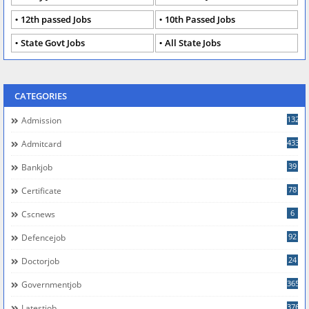
12th passed Jobs
10th Passed Jobs
State Govt Jobs
All State Jobs
CATEGORIES
132
Admission
433
Admitcard
39
Bankjob
78
Certificate
6
Cscnews
92
Defencejob
24
Doctorjob
365
Governmentjob
376
Latestjob