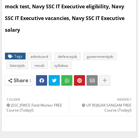
mock test, Navy SSC IT Executive eligibility, Navy
SSC IT Executive vacancies, Navy SSC IT Executive
salary
Tags
admitcard
defencejob
governmentjob
latestjob
result
syllabus
OLDER
NEWER
🔴 JSSC JFWCE Field Worker FREE
🔴 UP ROJGAR SANGAM FREE
Course (Today!)
Course (Today!)